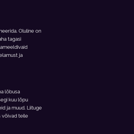
erida. Oluline on
aha tagasi
bameeldivaid
elamust ja
ma lõbusa
segi kuu lõpu
d ja muud. Liituge
 võivad teile