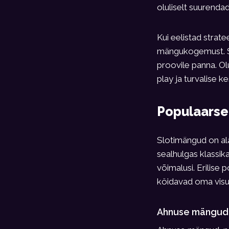
oluliselt suurenda
Kui eelistad strat
mängukogemust. Sa
proovile panna. Olu
play ja turvalise k
Populaarse
Slotimängud on al
sealhulgas klassi
võimalusi. Erilise
köidavad oma visua
Ahnuse mängud