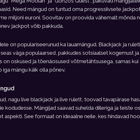
gu “Mega Moolah” ja “Gonzo’s Quest”, pakuvad mängijatele
sid. Need mängud on tuntud oma progressiivsete jackpot’
me miljoni euroni. Soovitav on proovida vähemalt mõnda ne
põnev jackpot võib pakkuda.
dele on populariseerunud ka lauamängud. Blackjack ja rule
 seas väga populaarsed, pakkudes sotsiaalset kogemust ja s
kis on oskused ja tõenäosused võtmetähtsusega, samas kui r
ib iga mängu käik olla põnev.
mängud
gud, nagu live blackjack ja live rulett, toovad tavapärase h
ie kodudesse. Mängijad saavad suhelda diileriga ja teiste os
t aspekti. See formaat on ideaalne neile, kes hindavad ho