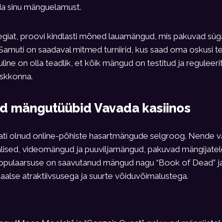
da sinu mänguelamust.
eegiat, proovi kindlasti mõned lauamängud, mis pakuvad süg
muti on saadaval mitmed turniirid, kus saad oma oskusi te
line on olla teadlik, et kõik mängud on testitud ja reguleeri
eskkonna.
d mängutüübid Vavada kasiinos
ati olnud online-põhiste hasartmängude selgroog. Nende va
kalised, videomängud ja puuviljamängud, pakuvad mängijate
 populaarsuse on saavutanud mängud nagu “Book of Dead” ja 
alse atraktiivsusega ja suurte võiduvõimalustega.