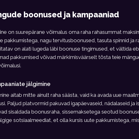
ngude boonused ja kampaaniad
ne on suurepärane võimalus oma raha rahasummat maksime
ate pakkumistega, nagu tervitusboonused, tasuta spinnid ja r
atav on alati lugeda läbi boonuse tingimused, et vältida e
arimad pakkumised võivad märkimisväärselt tõsta teie mängu
õimalusi.
paaniate jälgimine
ine aitab mitte ainult raha säästa, vaid ka avada uue maail
i. Paljud platvormid pakuvad igapäevaseid, nädalaseid ja i
ivad sisaldada boonusraha, sissemaksetega seotud boonusei
älgige sotsiaalmeediat, et olla kursis uute pakkumistega, mis