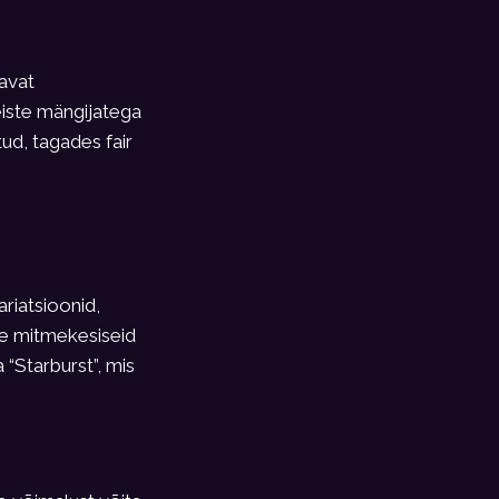
avat
iste mängijatega
tud, tagades fair
riatsioonid,
le mitmekesiseid
“Starburst”, mis