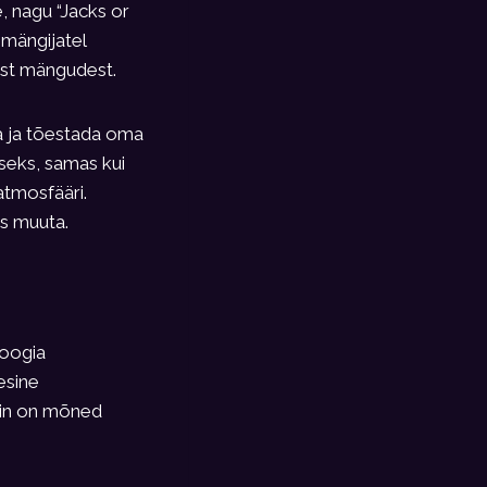
, nagu “Jacks or
 mängijatel
est mängudest.
ga ja tõestada oma
iseks, samas kui
atmosfääri.
ks muuta.
loogia
esine
Siin on mõned