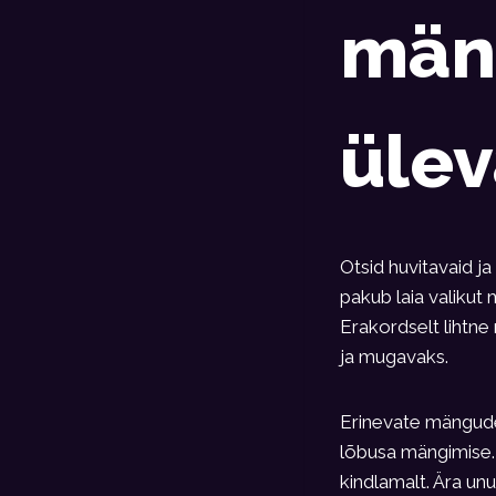
män
üle
Otsid huvitavaid j
pakub laia valikut 
Erakordselt lihtne
ja mugavaks.
Erinevate mängude
lõbusa mängimise.
kindlamalt. Ära unu