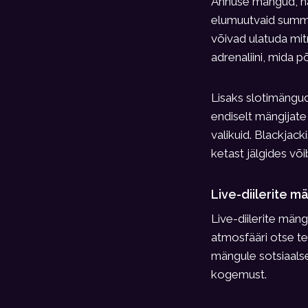
Ahnuse mängud, na
elumuutvaid summa
võivad ulatuda mit
adrenaliini, mida 
Lisaks slotimängu
endiselt mängijate
valikuid. Blackjac
ketast jälgides võ
Live-diilerite 
Live-diilerite män
atmosfääri otse te
mängule sotsiaalse
kogemust.