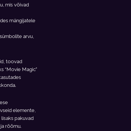
u, mis võivad
ndes mängijatele
sümbolite arvu,
id, toovad
teks “Movie Magic”
kasutades
kkonda.
dese
ivseid elemente,
 lisaks pakuvad
ja rõõmu.