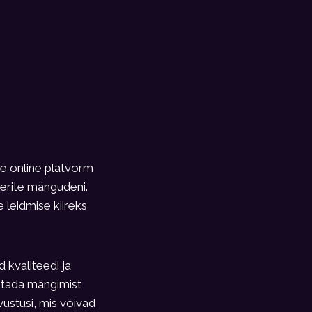
ee online platvorm
ilerite mängudeni.
 leidmise kiireks
kvaliteedi ja
stada mängimist
vustusi, mis võivad