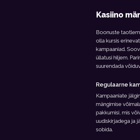
Kasiino mä
Boonuste taotlemi
olla kursis erinev
kampaaniad. Soovit
üllatusi hiljem. P
suurendada võiduv
Regulaarne kam
Kampaaniate jälgim
mängimise võimalus
pakkumisi, mis võ
uudiskirjadega ja j
sobida.