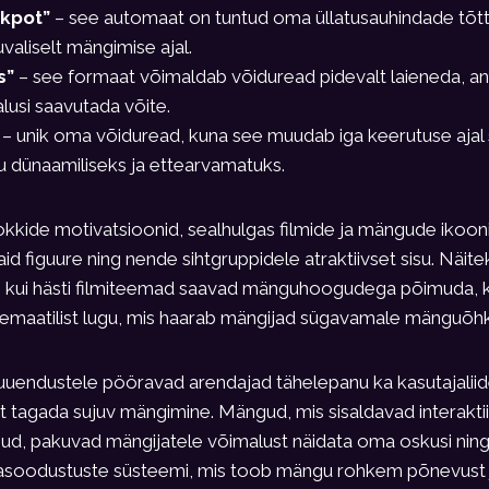
ckpot”
– see automaat on tuntud oma üllatusauhindade tõtt
valiselt mängimise ajal.
s”
– see formaat võimaldab võiduread pidevalt laieneda, a
usi saavutada võite.
– unik oma võiduread, kuna see muudab iga keerutuse ajal 
dünaamiliseks ja ettearvamatuks.
kkide motivatsioonid, sealhulgas filmide ja mängude ikoon
aid figuure ning nende sihtgruppidele atraktiivset sisu. Näi
 kui hästi filmiteemad saavad mänguhoogudega põimuda, 
stemaatilist lugu, mis haarab mängijad sügavamale mänguõh
e uuendustele pööravad arendajad tähelepanu ka kasutajalii
t tagada sujuv mängimine. Mängud, mis sisaldavad interakti
, pakuvad mängijatele võimalust näidata oma oskusi ning
hasoodustuste süsteemi, mis toob mängu rohkem põnevust 