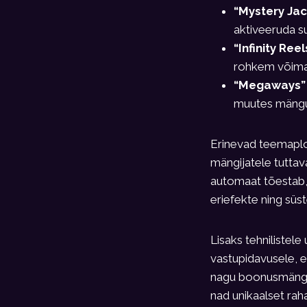
“Mystery Ja
aktiveeruda su
“Infinity Reel
rohkem võimal
“Megaways”
muutes mängu 
Erinevad teemaplo
mängijatele tuttav
automaat tõestab,
eriefekte ning sü
Lisaks tehnilistel
vastupidavusele, e
nagu boonusmängud
nad unikaalset ra