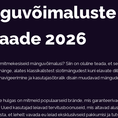
guvõimaluste
vaade 2026
a mitmekesiseid mänguvõimalusi? Siin on oluline teada, et s
mänge, alates klassikalistest slotimängudest kuni elavate di
 navigeerimine ja kasutajasõbralik disain muudavad mängude
 hulgas on mitmeid populaarseid brände, mis garanteerivad 
 Uued kasutajad leiavad tervitusboonuseid, mis aitavad alu
sta, et lehelt
vavada eu
leiad eksklusiivseid pakkumisi ja tut