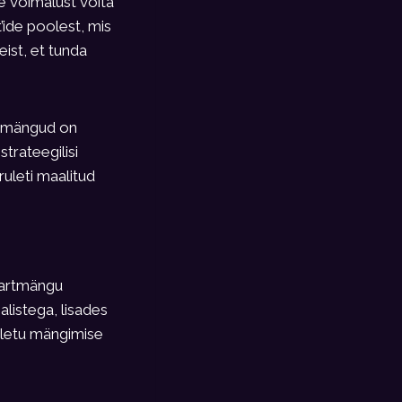
 võimalust võita
ide poolest, mis
ist, et tunda
timängud on
trateegilisi
uleti maalitud
asartmängu
alistega, lisades
oletu mängimise