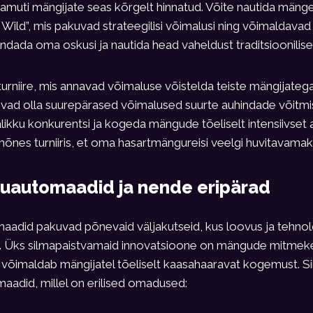
muti mängijate seas kõrgelt hinnatud. Võite nautida mänge
 Wild”, mis pakuvad strateegilisi võimalusi ning võimaldavad
endada oma oskusi ja nautida head vaheldust traditsioonilis
urniire, mis annavad võimaluse võistelda teiste mängijate
võivad olla suurepärased võimalused suurte auhindade võitm
likku konkurentsi ja kogeda mängude tõeliselt intensiivset 
mõnes turniiris, et oma hasartmängureisi veelgi huvitavama
automaadid ja nende eripärad
did pakuvad põnevaid väljakutseid, kus loovus ja tehno
. Üks silmapaistvamaid innovatsioone on mängude mitmek
s võimaldab mängijatel tõeliselt kaasahaaravat kogemust. 
aadid, millel on erilised omadused: