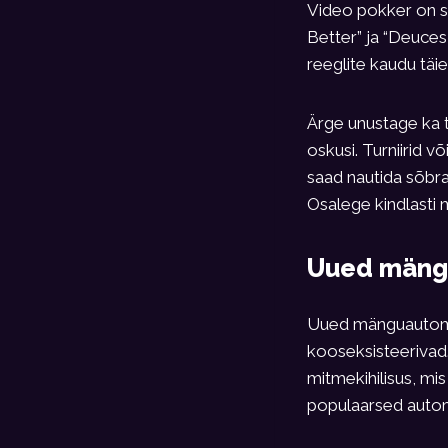
Video pokker on sa
Better” ja “Deuces
reeglite kaudu täi
Ärge unustage ka t
oskusi. Turniirid 
saad nautida sõbra
Osalege kindlasti 
Uued mängu
Uued mänguautomaa
kooseksisteerivad
mitmekihilisus, mi
populaarsed autom