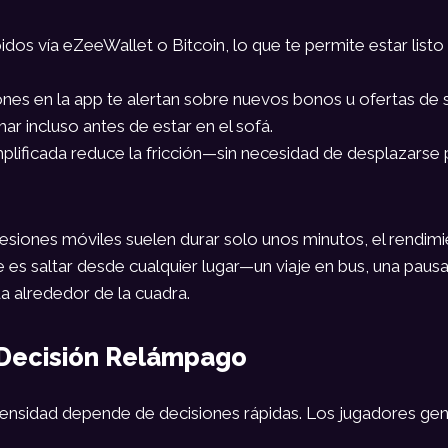
dos vía eZeeWallet o Bitcoin, lo que te permite estar listo
ones en la app te alertan sobre nuevos bonos u ofertas de s
r incluso antes de estar en el sofá.
implificada reduce la fricción—sin necesidad de desplazars
esiones móviles suelen durar solo unos minutos, el rendimi
ue es saltar desde cualquier lugar—un viaje en bus, una paus
a alrededor de la cuadra.
e Decisión Relámpago
ntensidad depende de decisiones rápidas. Los jugadores ge