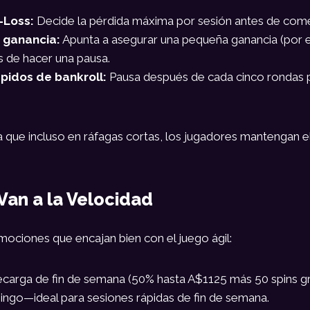
‑Loss:
Decide la pérdida máxima por sesión antes de come
 ganancia:
Apunta a asegurar una pequeña ganancia (por 
s de hacer una pausa.
pidos de bankroll:
Pausa después de cada cinco rondas pa
a que incluso en ráfagas cortas, los jugadores mantengan el
Van a la Velocidad
ociones que encajan bien con el juego ágil:
carga de fin de semana (50% hasta A$1125 más 50 spins gra
ingo—ideal para sesiones rápidas de fin de semana.