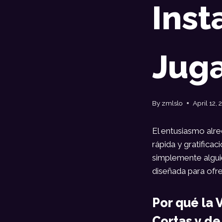
Inst
Jug
By
zmlslo
April 12,
El entusiasmo alre
rápida y gratifica
simplemente alguie
diseñada para ofre
Por qué la 
Cortas y de