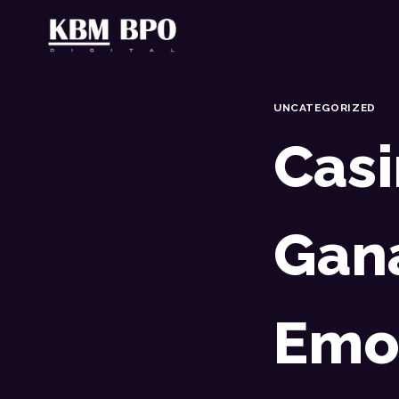
Skip
to
content
UNCATEGORIZED
Casi
Gana
Emo