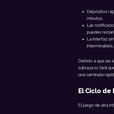
Depósitos rápi
minutos.
Las notificaci
puedes reclama
La interfaz s
interminables.
Debido a que las s
subraya lo fácil q
una caminata rápid
El Ciclo d
El juego de alta i