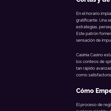
En el horario imp
gratificante. Una
estrategias, perse
Este patrón fomen
sensación de impu
Casinia Casino
está
los conteos de spi
tan rápido avanzas
como satisfactoria
Cómo Empez
El proceso de regis