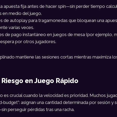
a apuesta fija antes de hacer spin—sin perder tiempo calc
s en medio del juego.
s de autoplay para tragamonedas que bloquean una apuest
te varias veces.
es de pago instantáneo en juegos de mesa (por ejemplo, 
 espera por otros jugadores.
plinado mantiene las sesiones cortas mientras maximiza lo
l Riesgo en Juego Rápido
sgo es crucial cuando la velocidad es prioridad. Muchos jug
ed‑budget”: asignan una cantidad determinada por sesión y 
in perseguir pérdidas tras una racha.