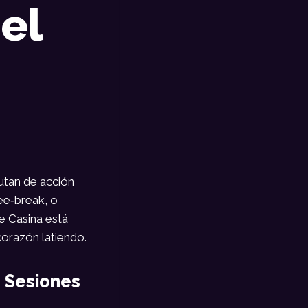
el
utan de acción
fee‑break, o
e Casina está
corazón latiendo.
s Sesiones