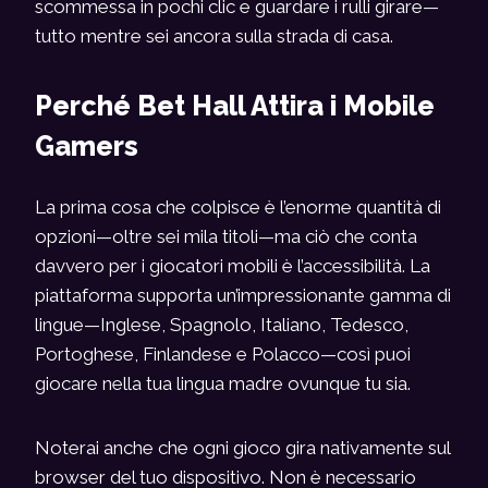
scommessa in pochi clic e guardare i rulli girare—
tutto mentre sei ancora sulla strada di casa.
Perché Bet Hall Attira i Mobile
Gamers
La prima cosa che colpisce è l’enorme quantità di
opzioni—oltre sei mila titoli—ma ciò che conta
davvero per i giocatori mobili è l’accessibilità. La
piattaforma supporta un’impressionante gamma di
lingue—Inglese, Spagnolo, Italiano, Tedesco,
Portoghese, Finlandese e Polacco—così puoi
giocare nella tua lingua madre ovunque tu sia.
Noterai anche che ogni gioco gira nativamente sul
browser del tuo dispositivo. Non è necessario