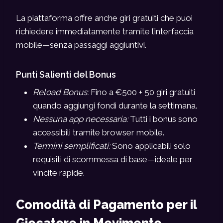
La piattaforma offre anche giri gratuiti che puoi
richiedere immediatamente tramite l’interfaccia
mobile—senza passaggi aggiuntivi.
Punti Salienti del Bonus
Reload Bonus:
Fino a €500 + 50 giri gratuiti
quando aggiungi fondi durante la settimana.
Nessuna app necessaria:
Tutti i bonus sono
accessibili tramite browser mobile.
Termini semplificati:
Sono applicabili solo
requisiti di scommessa di base—ideale per
vincite rapide.
Comodità di Pagamento per il
Giocatore in Movimento