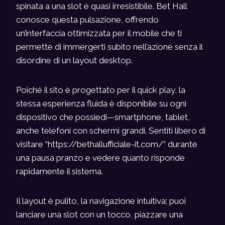
spinata a una slot è quasi irresistibile. Bet Hall
conosce questa pulsazione, offrendo
un’interfaccia ottimizzata per il mobile che ti
permette di immergerti subito nell’azione senza il
disordine di un layout desktop.
Poiché il sito è progettato per il quick play, la
stessa esperienza fluida è disponibile su ogni
dispositivo che possiedi—smartphone, tablet,
anche telefoni con schermi grandi. Sentiti libero di
visitare “
https://bethallufficiale-it.com/
” durante
una pausa pranzo e vedere quanto risponde
rapidamente il sistema.
Il layout è pulito, la navigazione intuitiva; puoi
lanciare una slot con un tocco, piazzare una