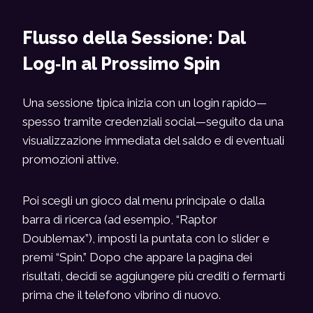
Flusso della Sessione: Dal
Log‑In al Prossimo Spin
Una sessione tipica inizia con un login rapido—
spesso tramite credenziali social—seguito da una
visualizzazione immediata del saldo e di eventuali
promozioni attive.
Poi scegli un gioco dal menu principale o dalla
barra di ricerca (ad esempio, “Raptor
Doublemax”), imposti la puntata con lo slider e
premi “Spin.” Dopo che appare la pagina dei
risultati, decidi se aggiungere più crediti o fermarti
prima che il telefono vibrino di nuovo.