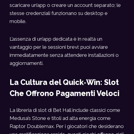
scaricare un’app o creare un account separato; le
stesse credenziali funzionano su desktop e
mobile.
L’assenza di un’app dedicata è in realtà un
vantaggio per le sessioni brevi: puoi avviare
immediatamente senza attendere installazioni o
aggiornamenti.
La Cultura del Quick‑Win: Slot
Che Offrono Pagamenti Veloci
La libreria di slot di Bet Hall include classici come
Medusa’s Stone e titoli ad alta energia come
Raptor Doublemax. Per i giocatori che desiderano