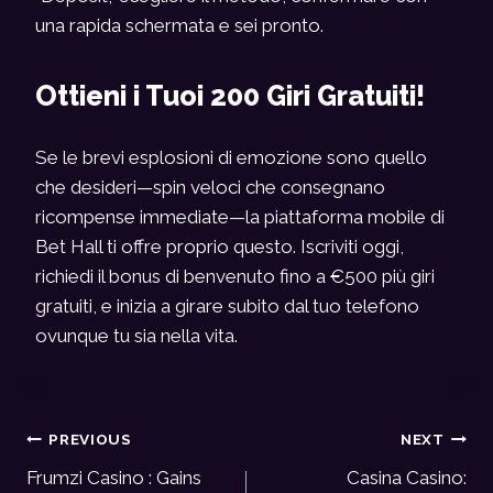
una rapida schermata e sei pronto.
Ottieni i Tuoi 200 Giri Gratuiti!
Se le brevi esplosioni di emozione sono quello
che desideri—spin veloci che consegnano
ricompense immediate—la piattaforma mobile di
Bet Hall ti offre proprio questo. Iscriviti oggi,
richiedi il bonus di benvenuto fino a €500 più giri
gratuiti, e inizia a girare subito dal tuo telefono
ovunque tu sia nella vita.
Post
PREVIOUS
NEXT
Frumzi Casino : Gains
Casina Casino:
navigation