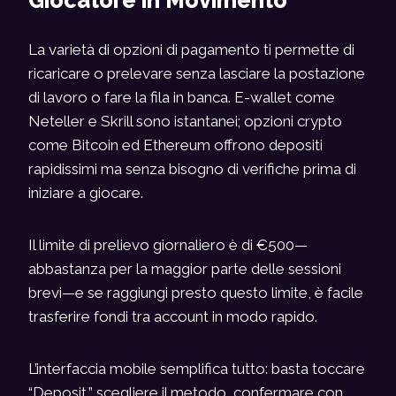
La varietà di opzioni di pagamento ti permette di
ricaricare o prelevare senza lasciare la postazione
di lavoro o fare la fila in banca. E-wallet come
Neteller e Skrill sono istantanei; opzioni crypto
come Bitcoin ed Ethereum offrono depositi
rapidissimi ma senza bisogno di verifiche prima di
iniziare a giocare.
Il limite di prelievo giornaliero è di €500—
abbastanza per la maggior parte delle sessioni
brevi—e se raggiungi presto questo limite, è facile
trasferire fondi tra account in modo rapido.
L’interfaccia mobile semplifica tutto: basta toccare
“Deposit,” scegliere il metodo, confermare con